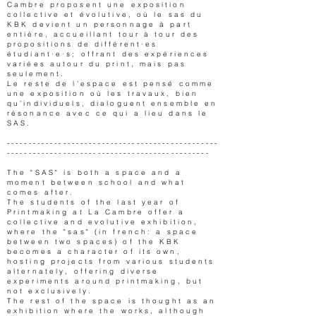
Cambre proposent une exposition
collective et évolutive, où le sas du
KBK devient un personnage à part
entière, accueillant tour à tour des
propositions de différent·es
étudiant·e·s; offrant des expériences
variées autour du print, mais pas
seulement.
Le reste de l’espace est pensé comme
une exposition où les travaux, bien
qu’individuels, dialoguent ensemble en
résonance avec ce qui a lieu dans le
SAS.
-------------------------------------------------
-----------------------------------------------
The "SAS" is both a space and a
moment between school and what
comes after.
The students of the last year of
Printmaking at La Cambre offer a
collective and evolutive exhibition,
where the "sas" (in french: a space
between two spaces) of the KBK
becomes a character of its own,
hosting projects from various students
alternately, offering diverse
experiments around printmaking, but
not exclusively.
The rest of the space is thought as an
exhibition where the works, although