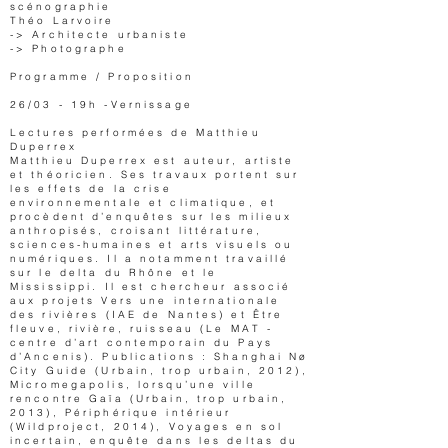
scénographie
Théo Larvoire
-> Architecte urbaniste
-> Photographe
Programme / Proposition
26/03 - 19h -Vernissage
Lectures performées de Matthieu
Duperrex
Matthieu Duperrex est auteur, artiste
et théoricien. Ses travaux portent sur
les effets de la crise
environnementale et climatique, et
procèdent d’enquêtes sur les milieux
anthropisés, croisant littérature,
sciences-humaines et arts visuels ou
numériques. Il a notamment travaillé
sur le delta du Rhône et le
Mississippi. Il est chercheur associé
aux projets Vers une internationale
des rivières (IAE de Nantes) et Être
fleuve, rivière, ruisseau (Le MAT -
centre d’art contemporain du Pays
d’Ancenis). Publications : Shanghai Nø
City Guide (Urbain, trop urbain, 2012),
Micromegapolis, lorsqu’une ville
rencontre Gaïa (Urbain, trop urbain,
2013), Périphérique intérieur
(Wildproject, 2014), Voyages en sol
incertain, enquête dans les deltas du