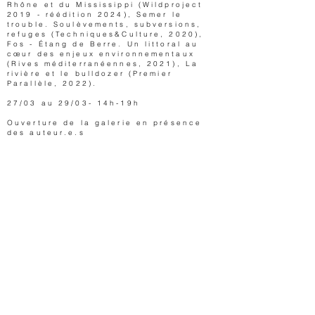
Rhône et du Mississippi (Wildproject
2019 - réédition 2024), Semer le
trouble. Soulèvements, subversions,
refuges (Techniques&Culture, 2020),
Fos - Étang de Berre. Un littoral au
cœur des enjeux environnementaux
(Rives méditerranéennes, 2021), La
rivière et le bulldozer (Premier
Parallèle, 2022).
27/03 au 29/03- 14h-19h
Ouverture de la galerie en présence
des auteur.e.s
LIST OF ARTISTS
Maxime Jaume & Lucile Pujol
,
Théo Larvoire
, Matthieu
Duperrex,
AGENDA
26 - 29.03.2025
CREDITS