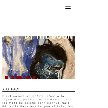
K
ABSTRACT
C’est comme un poème, c’est à la
façon d’un poème ; et de même que
les mots du poème sont connus mais
déplacés dans une langue altérée, les