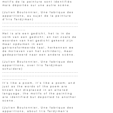
motifs de la peinture sont identifiés
mais déportés sur une autre scène.
(Julien Boutonnier, Une fabrique des
apparitions, au sujet de la peinture
d'Iris Terdjiman)
-------------------------------------------------
-------------------------------------------------
---------------
Het is als een gedicht, het is in de
vorm van een gedicht; en net zoals de
woorden van het gedicht gekend zijn
maar opduiken in een
getransformeerde taal, herkennen we
de motieven van het schilderij, maar
gedeporteerd naar een andere scène.
(Julien Boutonnier, Une fabrique des
apparitions, over Iris Terdjiman
schuidere)
-------------------------------------------------
-------------------------------------------------
----------------
It's like a poem, it's like a poem; and
just as the words of the poem are
known but displaced in an altered
language, the motifs of the painting
are identified but deported to another
scene.
(Julien Boutonnier, Une fabrique des
apparitions, about Iris Terdjiman's