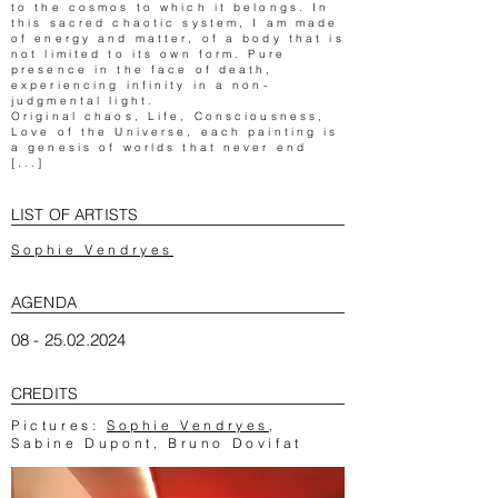
to the cosmos to which it belongs. In
this sacred chaotic system, I am made
of energy and matter, of a body that is
not limited to its own form. Pure
presence in the face of death,
experiencing infinity in a non-
judgmental light.
Original chaos, Life, Consciousness,
Love of the Universe, each painting is
a genesis of worlds that never end
[...]
LIST OF ARTISTS
Sophie Vendryes
AGENDA
08 - 25.02.2024
CREDITS
Pictures:
Sophie Vendryes
,
Sabine Dupont, Bruno Dovifat