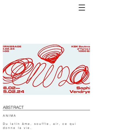
K
ABSTRACT
ANIMA
Du latin âme, souffle, air, ce qui
donne la vie.