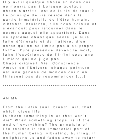
Il y a-t’il quelque chose en nous qui
ne mourra pas ? Lorsque quelque
chose s’arrête, est-ce la fin de tout ?
Le principe de vie réside dans la
partie immatérielle de l’être humain,
vibrante, brûlante, elle nous éclaire et
s’évanouit pour retourner dans le
cosmos auquel elle appartient. Dans
ce système chaotique sacré, je suis
faite d’énergie et de matière, d’un
corps qui ne se limite pas à sa propre
forme. Pure présence devant la mort,
faire l’expérience de l’infini sous une
lumière qui ne juge pas.
Chaos originel, Vie, Conscience,
Amour de l’Univers, chaque peinture
est une genèse de mondes qui n’en
finissent pas de recommencer [...]
-------------------------------------------------
----------------
ANIMA
From the Latin soul, breath, air, that
which gives life.
Is there something in us that won't
die? When something stops, is it the
end of everything? The principle of
life resides in the immaterial part of
the human being, vibrating, burning, it
enlightens us and fades away to return