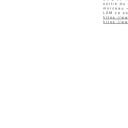
sortie du
morceau «
LEM ce so
https://w
https://