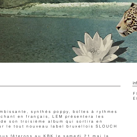
in
F
E
mbissante, synthés poppy, boîtes à rythmes
 chant en français, LEM présentera les
de son troisième album qui sortira en
ur le tout nouveau label bruxellois SLOUCH
ous fêterons au KBK le samedi 21 mai la