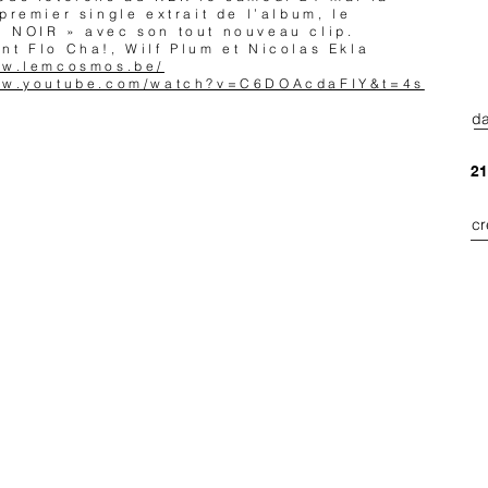
 premier single extrait de l’album, le
 NOIR » avec son tout nouveau clip.
nt Flo Cha!, Wilf Plum et Nicolas Ekla
ww.lemcosmos.be/
www.youtube.com/watch?v=C6DOAcdaFIY&t=4s
da
21
cr