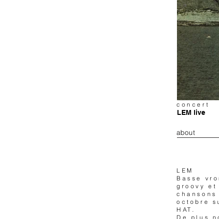
concert
LEM live
about
LEM
Basse vro
groovy et
chansons 
octobre s
HAT.
De plus n