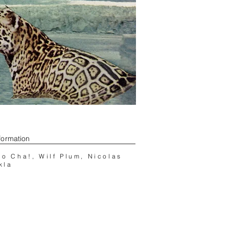
formation
lo Cha!, Wilf Plum, Nicolas
kla