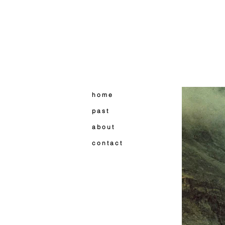
h o m e
p a s t
a b o u t
c o n t a c t