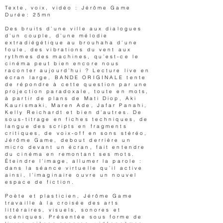
Texte, voix, vidéo : Jérôme Game
Durée: 25mn
Des bruits d’une ville aux dialogues
d’un couple, d’une mélodie
extradiégétique au brouhaha d’une
foule, des vibrations du vent aux
rythmes des machines, qu’est-ce le
cinéma peut bien encore nous
raconter aujourd’hui ? Lecture live en
écran large, BANDE ORIGINALE tente
de répondre à cette question par une
projection paradoxale, toute en mots,
à partir de plans de Mati Diop, Aki
Kaurismaki, Maren Ade, Jafar Panahi,
Kelly Reichardt et bien d’autres. De
sous-titrage en fiches techniques, de
langue des scripts en fragments
critiques, de voix-off en sons stéréo,
Jérôme Game, debout derrière un
micro devant un écran, fait entendre
du cinéma en remontant ses mots.
Éteindre l’image, allumer la parole :
dans la séance virtuelle qu’il active
ainsi, l’imaginaire ouvre un nouvel
espace de fiction.
Poète et plasticien, Jérôme Game
travaille à la croisée des arts
littéraires, visuels, sonores et
scéniques. Présentée sous forme de