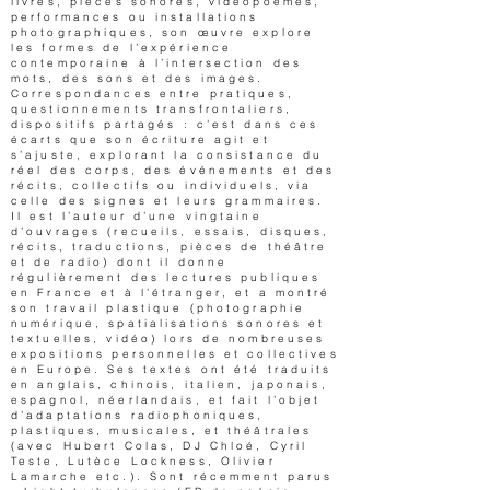
livres, pièces sonores, vidéopoèmes,
performances ou installations
photographiques, son œuvre explore
les formes de l’expérience
contemporaine à l’intersection des
mots, des sons et des images.
Correspondances entre pratiques,
questionnements transfrontaliers,
dispositifs partagés : c’est dans ces
écarts que son écriture agit et
s’ajuste, explorant la consistance du
réel des corps, des événements et des
récits, collectifs ou individuels, via
celle des signes et leurs grammaires.
Il est l’auteur d’une vingtaine
d’ouvrages (recueils, essais, disques,
récits, traductions, pièces de théâtre
et de radio) dont il donne
régulièrement des lectures publiques
en France et à l’étranger, et a montré
son travail plastique (photographie
numérique, spatialisations sonores et
textuelles, vidéo) lors de nombreuses
expositions personnelles et collectives
en Europe. Ses textes ont été traduits
en anglais, chinois, italien, japonais,
espagnol, néerlandais, et fait l’objet
d’adaptations radiophoniques,
plastiques, musicales, et théâtrales
(avec Hubert Colas, DJ Chloé, Cyril
Teste, Lutèce Lockness, Olivier
Lamarche etc.). Sont récemment parus