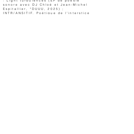
: Light turbulences (EP de poésie
sonore avec DJ Chloé et Jean-Michel
Espitallier, *DUUU, 2025) ;
INTR/ANSITIF. Poétique de l'interstice
(Presses du Réel, 2025).
www.jeromegame.com
La lecture-performance sera suivie
d'une séance d'écoute du vynile "Light
Turbulences" (
*Duuu éditions)
credits
Jérôme Game